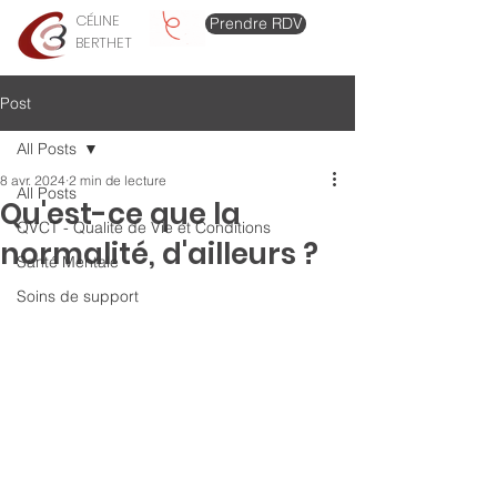
CÉLINE
Prendre RDV
BERTHET
Post
All Posts
8 avr. 2024
2 min de lecture
All Posts
Qu'est-ce que la
QVCT - Qualité de Vie et Conditions
normalité, d'ailleurs ?
Santé Mentale
Soins de support