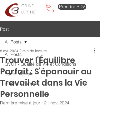
CÉLINE
Prendre RDV
BERTHET
Post
All Posts
8 avr. 2024
2 min de lecture
All Posts
Trouver l'Équilibre
QVCT - Qualité de Vie et Conditions
Parfait : S'épanouir au
Santé Mentale
Travail et dans la Vie
Soins de support
Personnelle
Dernière mise à jour :
21 nov. 2024