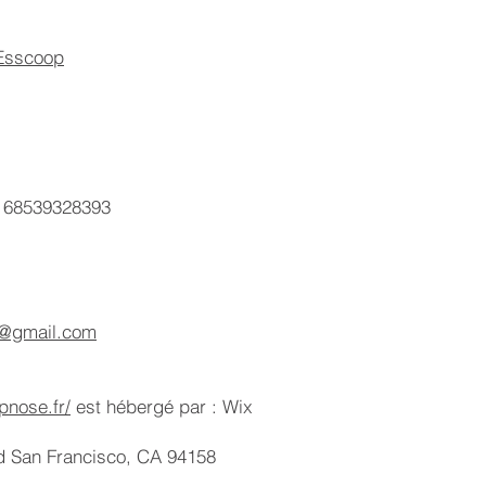
Esscoop
R 68539328393
e@gmail.com
pnose.fr/
est hébergé par : Wix
vd San Francisco, CA 94158