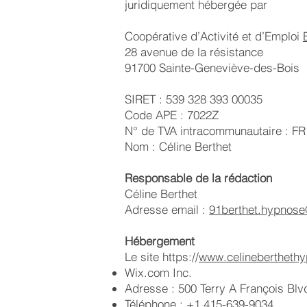
juridiquement hébergée par
Coopérative d’Activité et d’Emploi
28 avenue de la résistance
91700 Sainte-Geneviève-des-Bois
SIRET : 539 328 393 00035
Code APE : 7022Z
N° de TVA intracommunautaire : F
Nom : Céline Berthet
Responsable de la rédaction
Céline Berthet
Adresse email :
91berthet.hypnos
Hébergement
Le site https://
www.celineberthethy
Wix.com Inc.
Adresse : 500 Terry A François Bl
Téléphone : +1 415-639-9034.