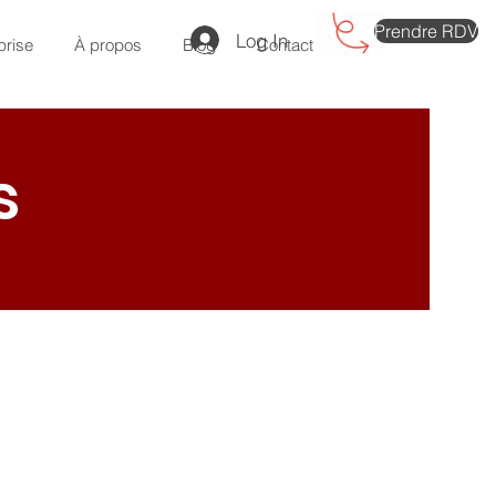
Prendre RDV
Log In
prise
À propos
Blog
Contact
s