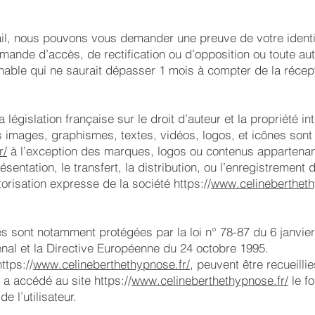
l, nous pouvons vous demander une preuve de votre identi
mande d’accès, de rectification ou d’opposition ou toute 
nnable qui ne saurait dépasser 1 mois à compter de la réce
 législation française sur le droit d’auteur et la propriété in
es images, graphismes, textes, vidéos, logos, et icônes sont 
r/
à l’exception des marques, logos ou contenus appartenant
ésentation, le transfert, la distribution, ou l’enregistrement
torisation expresse de la société https://
www.celinebertheth
 sont notamment protégées par la loi n° 78-87 du 6 janvier 
énal et la Directive Européenne du 24 octobre 1995.
ttps://
www.celineberthethypnose.fr/
, peuvent être recueilli
r a accédé au site https://
www.celineberthethypnose.fr/
le fo
e l’utilisateur.