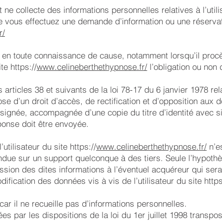
 ne collecte des informations personnelles relatives à l’util
e vous effectuez une demande d’information ou une réservati
r/
ons en toute connaissance de cause, notamment lorsqu’il procè
te https://
www.celineberthethypnose.fr/
l’obligation ou non 
ticles 38 et suivants de la loi 78-17 du 6 janvier 1978 relat
spose d’un droit d’accès, de rectification et d’opposition au
signée, accompagnée d’une copie du titre d’identité avec sig
éponse doit être envoyée.
tilisateur du site https://
www.celineberthethypnose.fr/
n’es
due sur un support quelconque à des tiers. Seule l’hypothè
ission des dites informations à l’éventuel acquéreur qui ser
ification des données vis à vis de l’utilisateur du site https
car il ne recueille pas d’informations personnelles.
 par les dispositions de la loi du 1er juillet 1998 transpos